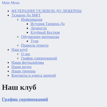
Main Menu
ФЕДЕРАЦИЯ ТХЭКВОН-ДО ЛЮБЕРЦЫ
Тхэквон-До МФТ
Информация
История Таеквон-До
Личности
Клубный Костюм
Обучающие материалы
Тули
Правила этикета
Наш клуб
О нас
График соревнований
Наши фотоальбомы
Наши видео
Наши тренеры
Контакты и адреса занятий
Наш клуб
График соревнований