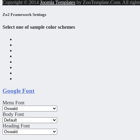
Copyright © 2014
Joomla Templates
by ZooTemplate.Com. All rights
Zo2 Framework Settings
Select one of sample color schemes
Google Font
Menu Font
Body Font
Heading Font